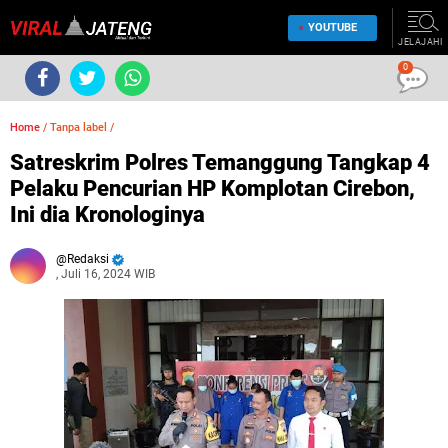
YOUTUBE
JELAJAHI
0
Home
/
Tanpa label
/
Satreskrim Polres Temanggung Tangkap 4
Pelaku Pencurian HP Komplotan Cirebon,
Ini dia Kronologinya
Redaksi
, Juli 16, 2024 WIB