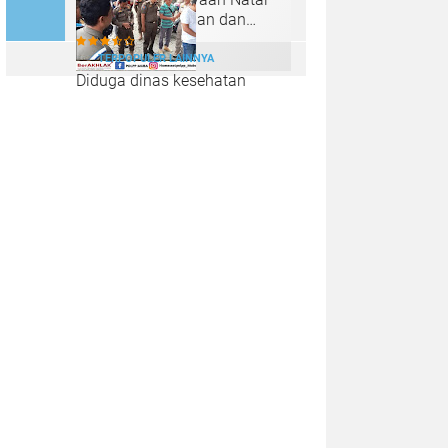
2024 dengan Aman dan
Kondusif
TERPOPULER LAINNYA
Diduga dinas kesehatan
memberi Rekom kepada
peserta PPPK ilegal dari
puskesmas sungai lilin