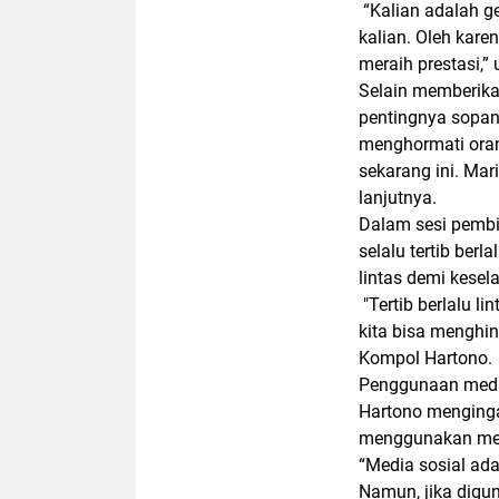
“Kalian adalah g
kalian. Oleh kare
meraih prestasi,”
Selain memberika
pentingnya sopan 
menghormati orang
sekarang ini. Mar
lanjutnya.
Dalam sesi pembi
selalu tertib berl
lintas demi kesela
"Tertib berlalu l
kita bisa menghi
Kompol Hartono.
Penggunaan media
Hartono menginga
menggunakan med
“Media sosial ada
Namun, jika digun