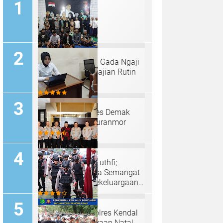
Padepokan "Palu Gada Ngaji
Roso" Gelar Pengajian Rutin
Selapanan
Sat Reskrim Polres Demak
Ungkap Kasus Curanmor
Irjen Pol Ahmad Luthfi;
Anjangsana Bawa Semangat
Kebersamaan, Kekeluargaan
Serta Pengabdian Tinggi
Tim Sterilisasi Polres Kendal
Siap Kawal Perayaan Natal