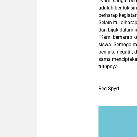
“Kami sangat bert
adalah bentuk sin
berharap kegiatan 
Selain itu, dihara
dan bijak dalam 
“Kami berharap k
siswa. Semoga mer
perilaku negatif, 
sama menciptakan
tutupnya.
Red-Spyd