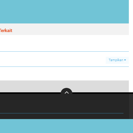
erkait
Tampilkan
0
MA N 1 Batang untuk Belajar dan Disiplin
INVESTIGASI
KABUPATEN
OLAHRAGA