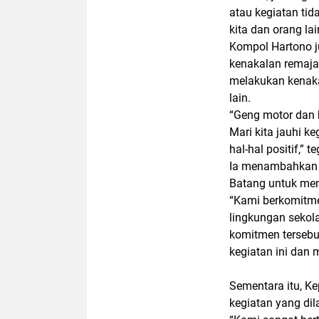
atau kegiatan tid
kita dan orang la
Kompol Hartono 
kenakalan remaja
melakukan kenaka
lain.
“Geng motor dan
Mari kita jauhi k
hal-hal positif,” t
Ia menambahkan b
Batang untuk men
“Kami berkomitme
lingkungan sekola
komitmen tersebu
kegiatan ini dan 
Sementara itu, K
kegiatan yang dil