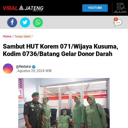
YOUTUBE
JELAJAHI
0
Home
/
Tanpa label
/
Sambut HUT Korem 071/Wijaya Kusuma,
Kodim 0736/Batang Gelar Donor Darah
Redaksi
, Agustus 29, 2024 WIB