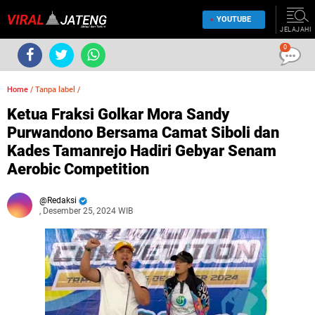
YOUTUBE
JELAJAHI
0
Home
/
Tanpa label
/
Ketua Fraksi Golkar Mora Sandy
Purwandono Bersama Camat Siboli dan
Kades Tamanrejo Hadiri Gebyar Senam
Aerobic Competition
Redaksi
, Desember 25, 2024 WIB