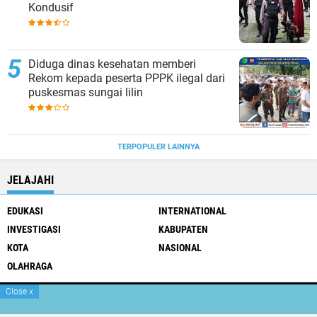
Kondusif
Diduga dinas kesehatan memberi
Rekom kepada peserta PPPK ilegal dari
puskesmas sungai lilin
TERPOPULER LAINNYA
JELAJAHI
EDUKASI
INTERNATIONAL
INVESTIGASI
KABUPATEN
KOTA
NASIONAL
OLAHRAGA
Close
x
Pedoman Media Siber
Tentang Kami
Box Redaksi