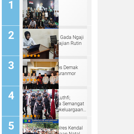
Padepokan "Palu Gada Ngaji
Roso" Gelar Pengajian Rutin
Selapanan
Sat Reskrim Polres Demak
Ungkap Kasus Curanmor
Irjen Pol Ahmad Luthfi;
Anjangsana Bawa Semangat
Kebersamaan, Kekeluargaan
Serta Pengabdian Tinggi
Tim Sterilisasi Polres Kendal
Siap Kawal Perayaan Natal