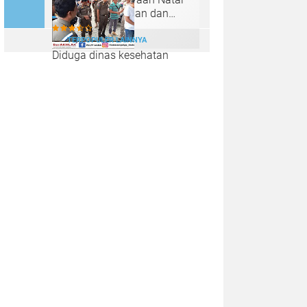
2024 dengan Aman dan
Kondusif
TERPOPULER LAINNYA
Diduga dinas kesehatan
memberi Rekom kepada
peserta PPPK ilegal dari
puskesmas sungai lilin