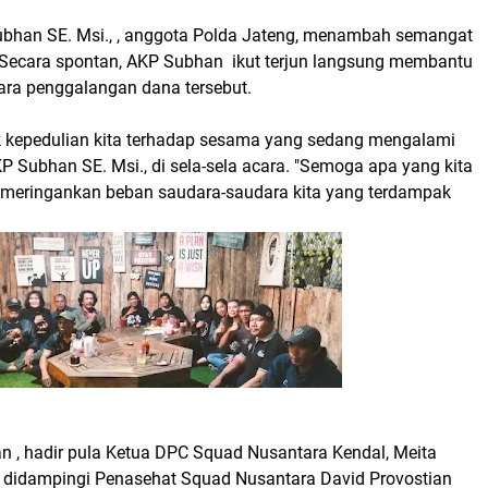
bhan SE. Msi., , anggota Polda Jateng, menambah semangat
 Secara spontan, AKP Subhan ikut terjun langsung membantu
ara penggalangan dana tersebut.
uk kepedulian kita terhadap sesama yang sedang mengalami
P Subhan SE. Msi., di sela-sela acara. "Semoga apa yang kita
t meringankan beban saudara-saudara kita yang terdampak
n , hadir pula Ketua DPC Squad Nusantara Kendal, Meita
E, didampingi Penasehat Squad Nusantara David Provostian