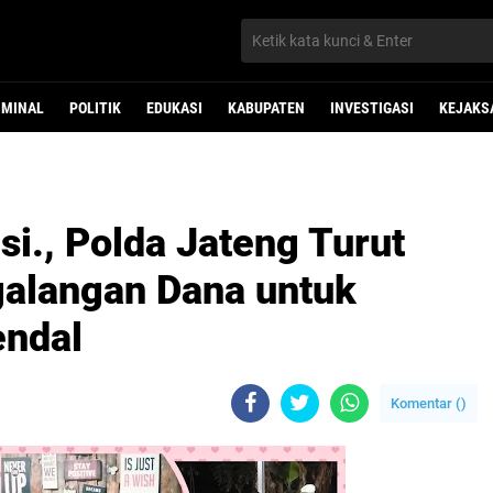
IMINAL
POLITIK
EDUKASI
KABUPATEN
INVESTIGASI
KEJAKS
i., Polda Jateng Turut
alangan Dana untuk
endal
Komentar (
)