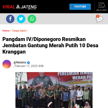
YOUTUBE
JELAJAHI
0
Home
/
Tanpa label
/
Pangdam IV/Diponegoro Resmikan
Jembatan Gantung Merah Putih 10 Desa
Kranggan
Redaksi
, Februari 17, 2025 WIB