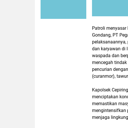
Patroli menyasar 
Gondang, PT Pega
pelaksanaannya, 
dan karyawan di l
waspada dan ber
mencegah tindak k
pencurian dengan
(curanmor), tawura
Kapolsek Cepiring
menciptakan kond
memastikan masya
mengintensifkan 
menjaga lingkunga