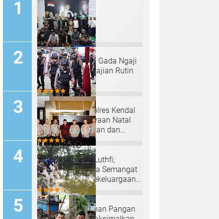
Padepokan "Palu Gada Ngaji
Roso" Gelar Pengajian Rutin
Selapanan
Tim Sterilisasi Polres Kendal
Siap Kawal Perayaan Natal
2024 dengan Aman dan
Kondusif
Irjen Pol Ahmad Luthfi;
Anjangsana Bawa Semangat
Kebersamaan, Kekeluargaan
Serta Pengabdian Tinggi
Program Ketahanan Pangan
Polres Batang Maksimalkan