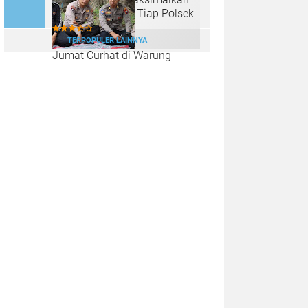
Lahan Kosong di Tiap Polsek
TERPOPULER LAINNYA
Jumat Curhat di Warung
Tenda Biru, Polres Kendal Ajak
Warga Jaga Kamtibmas