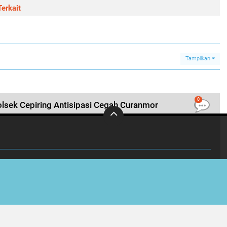
erkait
Tampilkan
0
Polsek Cepiring Antisipasi Cegah Curanmor
INVESTIGASI
KABUPATEN
OLAHRAGA
Copyright ©
2026 Viral Jateng