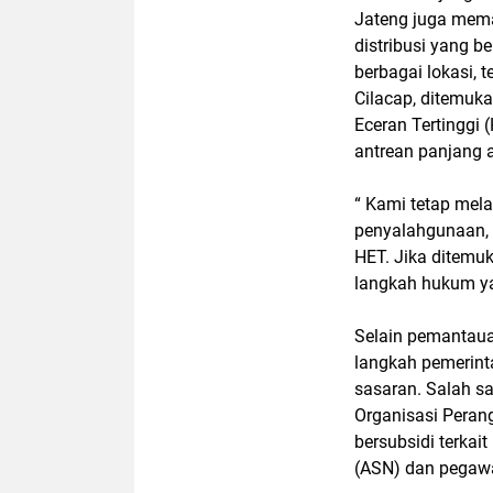
Jateng juga mema
distribusi yang b
berbagai lokasi, 
Cilacap, ditemuk
Eceran Tertinggi 
antrean panjang 
“ Kami tetap mel
penyalahgunaan, 
HET. Jika ditemu
langkah hukum ya
Selain pemantaua
langkah pemerinta
sasaran. Salah sa
Organisasi Peran
bersubsidi terkai
(ASN) dan pegaw