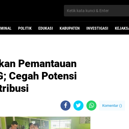
IMINAL
POLITIK
EDUKASI
KABUPATEN
INVESTIGASI
KEJAKS
ukan Pemantauan
G; Cegah Potensi
ribusi
Komentar (
)