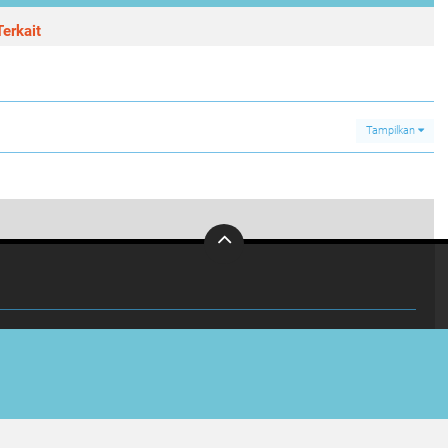
erkait
Tampilkan
Polda Jateng Lakukan Pemantauan Penjualan Gas 3 KG; Cegah Potensi Penyimpangan Distribusi
0
INVESTIGASI
KABUPATEN
OLAHRAGA
Copyright ©
2026 Viral Jateng