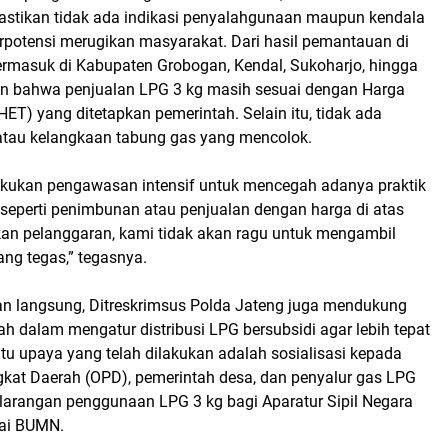
stikan tidak ada indikasi penyalahgunaan maupun kendala
erpotensi merugikan masyarakat. Dari hasil pemantauan di
termasuk di Kabupaten Grobogan, Kendal, Sukoharjo, hingga
an bahwa penjualan LPG 3 kg masih sesuai dengan Harga
(HET) yang ditetapkan pemerintah. Selain itu, tidak ada
atau kelangkaan tabung gas yang mencolok.
akukan pengawasan intensif untuk mencegah adanya praktik
seperti penimbunan atau penjualan dengan harga di atas
kan pelanggaran, kami tidak akan ragu untuk mengambil
ng tegas,” tegasnya.
n langsung, Ditreskrimsus Polda Jateng juga mendukung
h dalam mengatur distribusi LPG bersubsidi agar lebih tepat
tu upaya yang telah dilakukan adalah sosialisasi kepada
gkat Daerah (OPD), pemerintah desa, dan penyalur gas LPG
t larangan penggunaan LPG 3 kg bagi Aparatur Sipil Negara
ai BUMN.