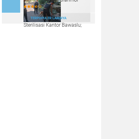
TERPOPULER LAINNYA
Sterilisasi Kantor Bawaslu;
Langkah Polda Jateng
Menjaga Kedamaian Pilkada