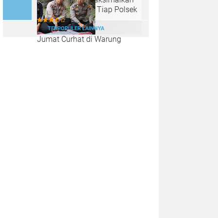
Lahan Kosong di Tiap Polsek
TERPOPULER LAINNYA
Jumat Curhat di Warung
Tenda Biru, Polres Kendal Ajak
Warga Jaga Kamtibmas