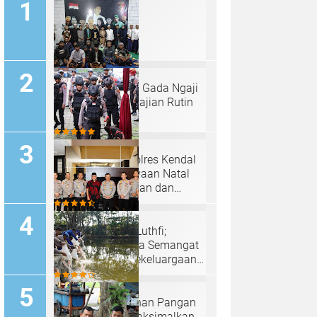
Padepokan "Palu Gada Ngaji
Roso" Gelar Pengajian Rutin
Selapanan
Tim Sterilisasi Polres Kendal
Siap Kawal Perayaan Natal
2024 dengan Aman dan
Kondusif
Irjen Pol Ahmad Luthfi;
Anjangsana Bawa Semangat
Kebersamaan, Kekeluargaan
Serta Pengabdian Tinggi
Program Ketahanan Pangan
Polres Batang Maksimalkan