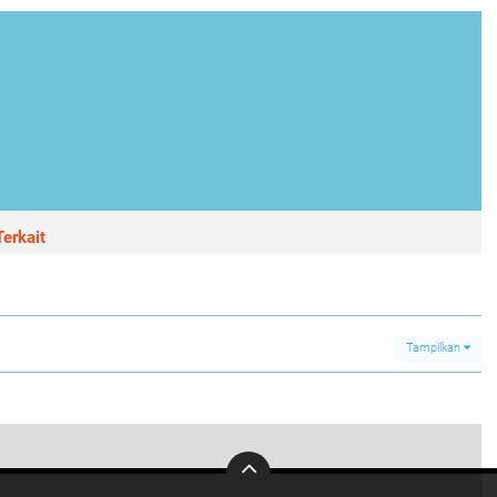
erkait
Tampilkan
0
, Polres Temanggung Bagikan 394 Paket Sembako