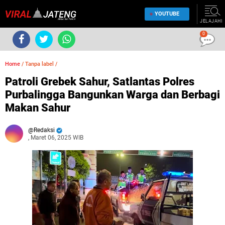
YOUTUBE
JELAJAHI
0
Home
/
Tanpa label
/
Patroli Grebek Sahur, Satlantas Polres
Purbalingga Bangunkan Warga dan Berbagi
Makan Sahur
Redaksi
, Maret 06, 2025 WIB