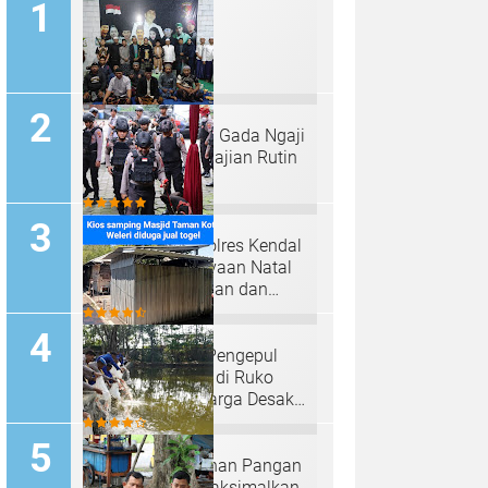
Padepokan "Palu Gada Ngaji
Roso" Gelar Pengajian Rutin
Selapanan
Tim Sterilisasi Polres Kendal
Siap Kawal Perayaan Natal
2024 dengan Aman dan
Kondusif
Heboh! Dugaan Pengepul
Togel Beroperasi di Ruko
Sambungsari, Warga Desak
Polisi Turun Tangan”
Program Ketahanan Pangan
Polres Batang Maksimalkan