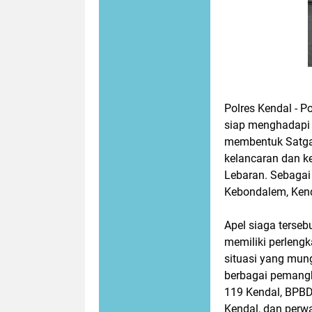
Polres Kendal - P
siap menghadapi 
membentuk Satgas
kelancaran dan k
Lebaran. Sebagai 
Kebondalem, Kend
Apel siaga terse
memiliki perlen
situasi yang mung
berbagai pemangk
119 Kendal, BPBD
Kendal, dan perw