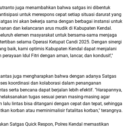
utranto juga menambahkan bahwa satgas ini dibentuk
ntisipasi untuk merespons cepat setiap situasi darurat yang
Satgas ini akan bekerja sama dengan berbagai instansi untuk
nan dan kelancaran arus mudik di Kabupaten Kendal.
seluruh elemen masyarakat untuk bersama-sama menjaga
ertiban selama Operasi Ketupat Candi 2025. Dengan sinergi
ang baik, kami optimis Kabupaten Kendal dapat menjalani
 perayaan Idul Fitri dengan aman, lancar, dan kondusif,"
t Lantas juga mengharapkan bahwa dengan adanya Satgas
oses koordinasi dan kolaborasi dalam penanganan
ntas serta bencana dapat berjalan lebih efektif. "Harapannya,
 melaksanakan tugas sesuai peran masing-masing agar
 lalu lintas bisa ditangani dengan cepat dan tepat, sehingga
an korban atau meminimalisir fatalitas korban," terangnya.
kan Satgas Quick Respon, Polres Kendal memastikan