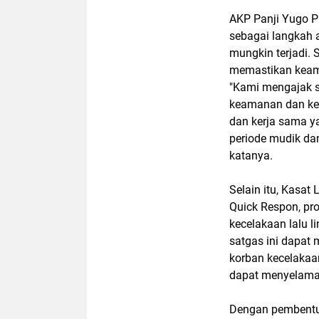
AKP Panji Yugo P
sebagai langkah a
mungkin terjadi. 
memastikan keama
"Kami mengajak 
keamanan dan ket
dan kerja sama y
periode mudik dan
katanya.
Selain itu, Kasa
Quick Respon, pr
kecelakaan lalu li
satgas ini dapat
korban kecelakaan
dapat menyelamatk
Dengan pembentu