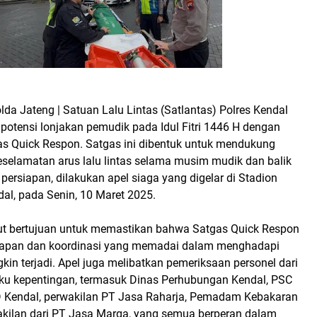
olda Jateng | Satuan Lalu Lintas (Satlantas) Polres Kendal
potensi lonjakan pemudik pada Idul Fitri 1446 H dengan
 Quick Respon. Satgas ini dibentuk untuk mendukung
eselamatan arus lalu lintas selama musim mudik dan balik
persiapan, dilakukan apel siaga yang digelar di Stadion
al, pada Senin, 10 Maret 2025.
but bertujuan untuk memastikan bahwa Satgas Quick Respon
gkapan dan koordinasi yang memadai dalam menghadapi
kin terjadi. Apel juga melibatkan pemeriksaan personel dari
u kepentingan, termasuk Dinas Perhubungan Kendal, PSC
 Kendal, perwakilan PT Jasa Raharja, Pemadam Kebakaran
akilan dari PT Jasa Marga, yang semua berperan dalam