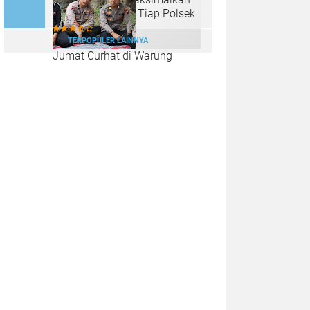
Lahan Kosong di Tiap Polsek
TERPOPULER LAINNYA
Jumat Curhat di Warung
Tenda Biru, Polres Kendal Ajak
Warga Jaga Kamtibmas