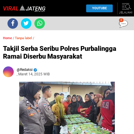
YOUTUBE
JELAJAHI
0
Home
/
Tanpa label
/
Takjil Serba Seribu Polres Purbalingga
Ramai Diserbu Masyarakat
Redaksi
, Maret 14, 2025 WIB