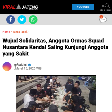
YOUTUBE
JELAJAHI
0
Home
/
Tanpa label
/
Wujud Solidaritas, Anggota Ormas Squad
Nusantara Kendal Saling Kunjungi Anggota
yang Sakit
Redaksi
, Maret 15, 2025 WIB