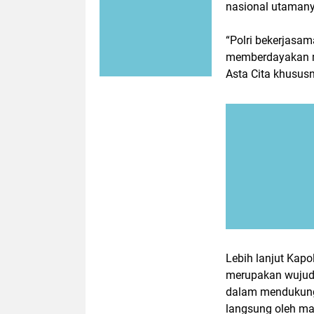
nasional utaman
“Polri bekerjasam
memberdayakan m
Asta Cita khusus
Lebih lanjut Kap
merupakan wujud n
dalam mendukung
langsung oleh ma