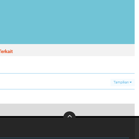
erkait
Tampilkan
Dukung Ketahanan Pangan Nasional, Kapolres Temanggung Laksanakan Panen Jagung Serentak di Desa Selopampang
0