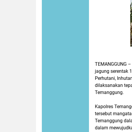
TEMANGGUNG – Po
jagung serentak 1
Perhutani, Inhuta
dilaksanakan te
Temanggung.
Kapolres Temang
tersebut mangata
Temanggung dala
dalam mewujudka