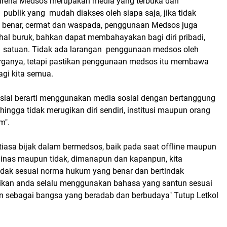
karena Medsos merupakan media yang terbuka dan
publik yang mudah diakses oleh siapa saja, jika tidak
 benar, cermat dan waspada, penggunaan Medsos juga
l buruk, bahkan dapat membahayakan bagi diri pribadi,
 satuan. Tidak ada larangan penggunaan medsos oleh
uarganya, tetapi pastikan penggunaan medsos itu membawa
agi kita semua.
osial berarti menggunakan media sosial dengan bertanggung
ehingga tidak merugikan diri sendiri, institusi maupun orang
m".
tiasa bijak dalam bermedsos, baik pada saat offline maupun
rdinas maupun tidak, dimanapun dan kapanpun, kita
dak sesuai norma hukum yang benar dan bertindak
tikan anda selalu menggunakan bahasa yang santun sesuai
 sebagai bangsa yang beradab dan berbudaya" Tutup Letkol