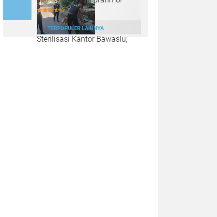
TERPOPULER LAINNYA
Sterilisasi Kantor Bawaslu;
Langkah Polda Jateng
Menjaga Kedamaian Pilkada