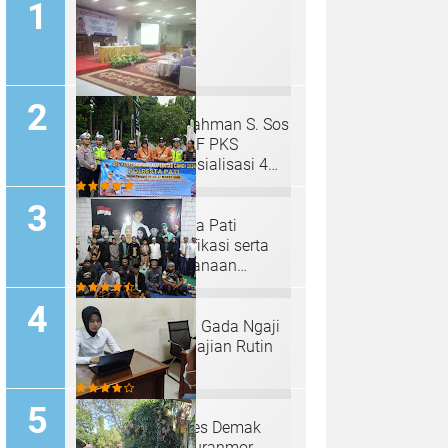
H. Mahfud Adurrahman S. Sos
Anggota MPR RI F PKS
Kembali Gelar Sosialisasi 4
Pilar Dengan Salimah Kota
Bekasi pada Masa Reses
Satlantas Polresta Pati
Sosialisasi, Glorifikasi serta
Viralisasi Pelaksanaan
Operasi Keselamatan Lalu
Lintas Candi 2024
Padepokan "Palu Gada Ngaji
Roso" Gelar Pengajian Rutin
Selapanan
Sat Reskrim Polres Demak
Ungkap Kasus Curanmor