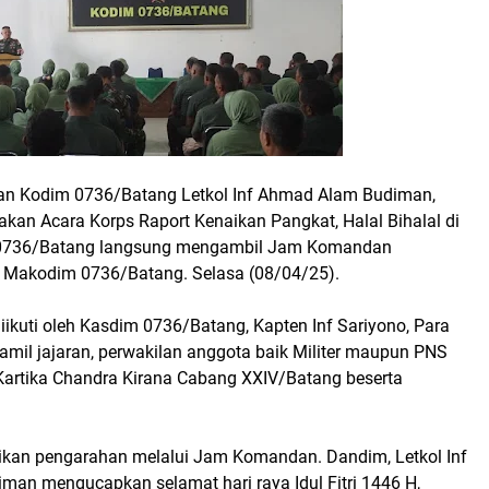
an Kodim 0736/Batang Letkol Inf Ahmad Alam Budiman,
kan Acara Korps Raport Kenaikan Pangkat, Halal Bihalal di
0736/Batang langsung mengambil Jam Komandan
a Makodim 0736/Batang. Selasa (08/04/25).
kuti oleh Kasdim 0736/Batang, Kapten Inf Sariyono, Para
amil jajaran, perwakilan anggota baik Militer maupun PNS
 Kartika Chandra Kirana Cabang XXIV/Batang beserta
kan pengarahan melalui Jam Komandan. Dandim, Letkol Inf
an mengucapkan selamat hari raya Idul Fitri 1446 H,