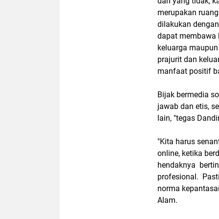
dan yang tidak, 
merupakan ruang 
dilakukan dengan
dapat membawa ha
keluarga maupun
prajurit dan kel
manfaat positif b
Bijak bermedia s
jawab dan etis, s
lain, "tegas Dandi
"Kita harus senan
online, ketika be
hendaknya bertin
profesional. Pas
norma kepantasan
Alam.