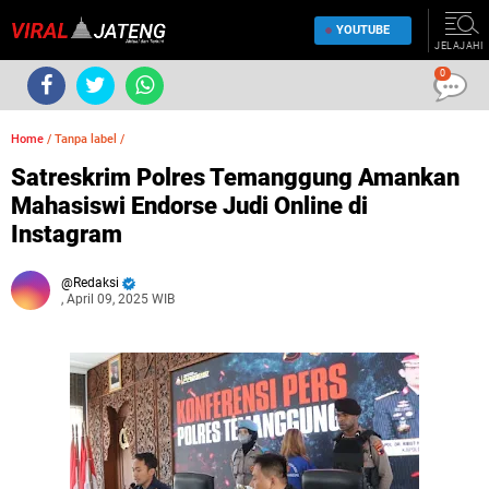
YOUTUBE
JELAJAHI
0
Home
/
Tanpa label
/
Satreskrim Polres Temanggung Amankan
Mahasiswi Endorse Judi Online di
Instagram
Redaksi
, April 09, 2025 WIB