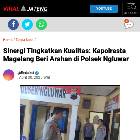
YOUTUBE
JELAJAHI
0
Home
/
Tanpa label
/
Sinergi Tingkatkan Kualitas: Kapolresta
Magelang Beri Arahan di Polsek Ngluwar
Redaksi
, April 30, 2025 WIB