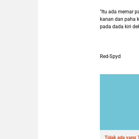
"Itu ada memar p
kanan dan paha ka
pada dada kiri d
Red-Spyd
Tidak ada yang T