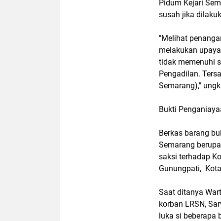
Pidum Kejari Se
susah jika dilak
"Melihat penanga
melakukan upaya 
tidak memenuhi sy
Pengadilan. Tersa
Semarang)," ungk
Bukti Penganiay
Berkas barang buk
Semarang berupa 
saksi terhadap K
Gunungpati, Kot
Saat ditanya War
korban LRSN, Sa
luka si beberapa 