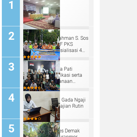
H. Mahfud Adurrahman S. Sos
Anggota MPR RI F PKS
Kembali Gelar Sosialisasi 4
Pilar Dengan Salimah Kota
Bekasi pada Masa Reses
Satlantas Polresta Pati
Sosialisasi, Glorifikasi serta
Viralisasi Pelaksanaan
Operasi Keselamatan Lalu
Lintas Candi 2024
Padepokan "Palu Gada Ngaji
Roso" Gelar Pengajian Rutin
Selapanan
Sat Reskrim Polres Demak
Ungkap Kasus Curanmor