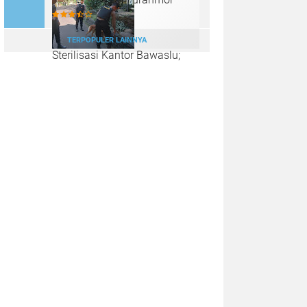
TERPOPULER LAINNYA
Sterilisasi Kantor Bawaslu;
Langkah Polda Jateng
Menjaga Kedamaian Pilkada