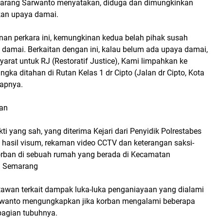
marang Sarwanto menyatakan, diduga dan dimungkinkan
ukan upaya damai.
nan perkara ini, kemungkinan kedua belah pihak susah
damai. Berkaitan dengan ini, kalau belum ada upaya damai,
arat untuk RJ (Restoratif Justice), Kami limpahkan ke
ngka ditahan di Rutan Kelas 1 dr Cipto (Jalan dr Cipto, Kota
apnya.
aan
ti yang sah, yang diterima Kejari dari Penyidik Polrestabes
hasil visum, rekaman video CCTV dan keterangan saksi-
orban di sebuah rumah yang berada di Kecamatan
a Semarang
tawan terkait dampak luka-luka penganiayaan yang dialami
rwanto mengungkapkan jika korban mengalami beberapa
bagian tubuhnya.