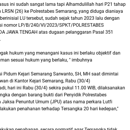
sus ini sudah sangat lama tapi Alhamdulillah hari P21 tahap
n LRSN (26) ke Polrestabes Semarang, yang diduga dianiaya
 berinisial LU tersebut, sudah sejak tahun 2023 lalu dengan
olisi nomor LP/B/240/VI/2023/SPKT/POLRESTABES
 JAWA TENGAH atas dugaan pelanggaran Pasal 351
.
egak hukum yang menangani kasus ini berlaku objektif dan
man sesuai hukum yang berlaku, " imbuhnya
si Pidum Kejari Semarang Sarwanto, SH, MH saat dimintai
wan di Kantor Kejari Semarang, Rabu (30/4)
, hari ini Rabu (30/4) sekira pukul 11.00 WIB, dilaksanakan
ngka dengan barang bukti dari Penyidik Polrestabes
 Jaksa Penuntut Umum (JPU) atas nama perkara Lutfi
lakukan penahanan terhadap Tersangka 20 hari kedepan,"
akukan penahanan, secara normatif agar Tersangka tidak