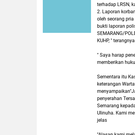
terhadap LRSN, ka
2. Laporan korba
oleh seorang pria
bukti laporan p
SEMARANG/POLDA
KUHP, " terangnya
" Saya harap pen
memberikan huku
Sementara itu Ka
keterangan Warta
menyampaikan"Jadi
penyerahan Tersa
Semarang kepada
Ulinuha. Kami me
jelas
"Alasan kami mel