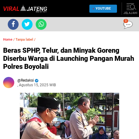
YOUTUBE
JELAJAHI
0
Home
/
Tanpa label
/
Beras SPHP, Telur, dan Minyak Goreng
Diserbu Warga di Launching Pangan Murah
Polres Boyolali
Redaksi
, Agustus 15, 2025 WIB