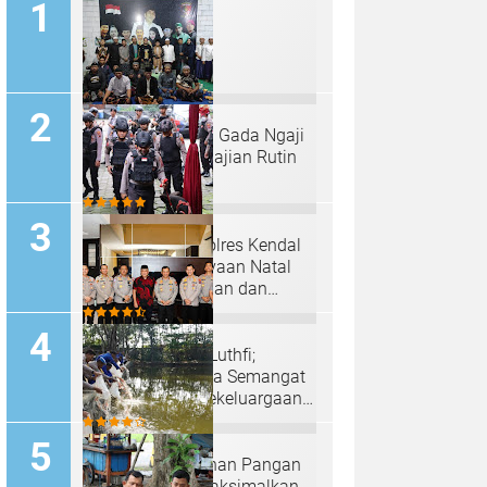
Padepokan "Palu Gada Ngaji
Roso" Gelar Pengajian Rutin
Selapanan
Tim Sterilisasi Polres Kendal
Siap Kawal Perayaan Natal
2024 dengan Aman dan
Kondusif
Irjen Pol Ahmad Luthfi;
Anjangsana Bawa Semangat
Kebersamaan, Kekeluargaan
Serta Pengabdian Tinggi
Program Ketahanan Pangan
Polres Batang Maksimalkan