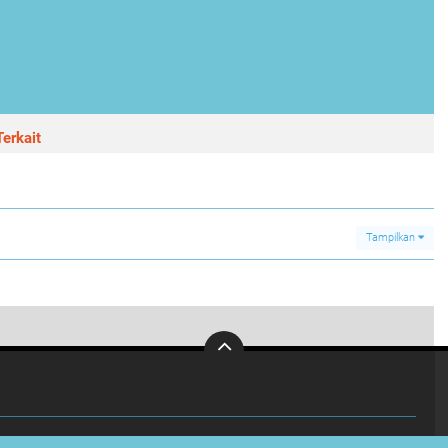
erkait
Tampilkan
0
uat Para Atlit Gateball Merasa Nyaman.
INVESTIGASI
KABUPATEN