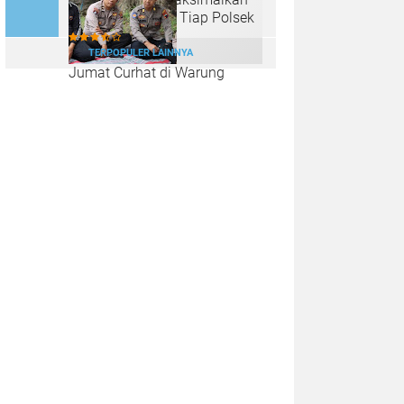
Lahan Kosong di Tiap Polsek
TERPOPULER LAINNYA
Jumat Curhat di Warung
Tenda Biru, Polres Kendal Ajak
Warga Jaga Kamtibmas