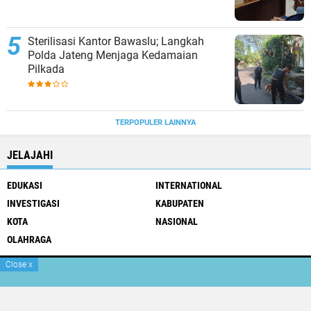
Sterilisasi Kantor Bawaslu; Langkah
Polda Jateng Menjaga Kedamaian
Pilkada
TERPOPULER LAINNYA
JELAJAHI
EDUKASI
INTERNATIONAL
INVESTIGASI
KABUPATEN
KOTA
NASIONAL
OLAHRAGA
Close
x
Pedoman Media Siber
Tentang Kami
Box Redaksi
Copyright ©
2026 Viral Jateng