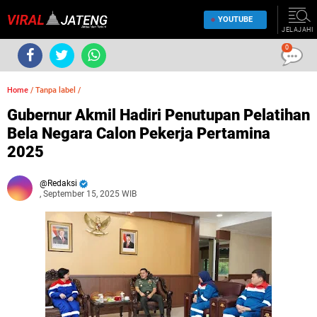
YOUTUBE
JELAJAHI
0
Home
/
Tanpa label
/
Gubernur Akmil Hadiri Penutupan Pelatihan
Bela Negara Calon Pekerja Pertamina
2025
Redaksi
, September 15, 2025 WIB