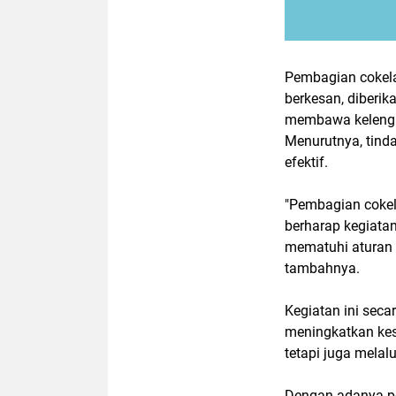
Pembagian cokela
berkesan, diberi
membawa kelengka
Menurutnya, tinda
efektif.
"Pembagian cokela
berharap kegiata
mematuhi aturan l
tambahnya.
Kegiatan ini sec
meningkatkan kes
tetapi juga mela
Dengan adanya pe