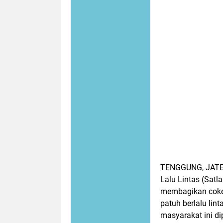
TENGGUNG, JATEN
Lalu Lintas (Satl
membagikan cokel
patuh berlalu lin
masyarakat ini d