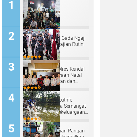
Padepokan "Palu Gada Ngaji
Roso" Gelar Pengajian Rutin
Selapanan
Tim Sterilisasi Polres Kendal
Siap Kawal Perayaan Natal
2024 dengan Aman dan
Kondusif
Irjen Pol Ahmad Luthfi;
Anjangsana Bawa Semangat
Kebersamaan, Kekeluargaan
Serta Pengabdian Tinggi
Program Ketahanan Pangan
Polres Batang Maksimalkan