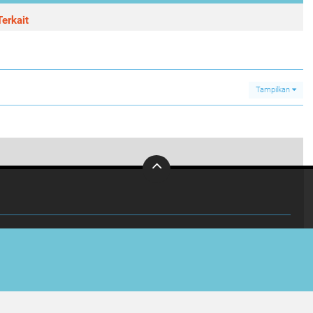
erkait
Tampilkan
Apresiasi Manis dari Polisi: Satlantas Temanggung Bagikan Cokelat untuk Pengendara Tertib di Simpang Madureso
0
INVESTIGASI
KABUPATEN
OLAHRAGA
Copyright ©
2026 Viral Jateng