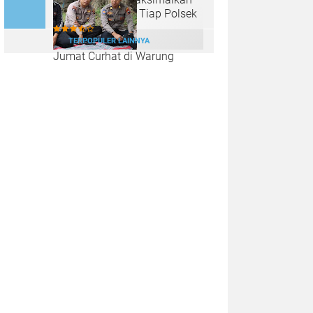
Lahan Kosong di Tiap Polsek
TERPOPULER LAINNYA
Jumat Curhat di Warung
Tenda Biru, Polres Kendal Ajak
Warga Jaga Kamtibmas