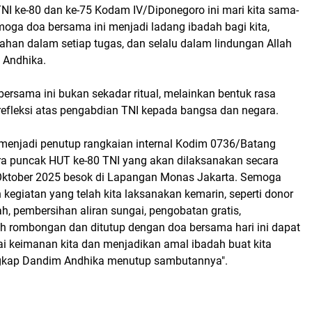
I ke-80 dan ke-75 Kodam IV/Diponegoro ini mari kita sama-
oga doa bersama ini menjadi ladang ibadah bagi kita,
an dalam setiap tugas, dan selalu dalam lindungan Allah
 Andhika.
ersama ini bukan sekadar ritual, melainkan bentuk rasa
refleksi atas pengabdian TNI kepada bangsa dan negara.
a menjadi penutup rangkaian internal Kodim 0736/Batang
a puncak HUT ke-80 TNI yang akan dilaksanakan secara
Oktober 2025 besok di Lapangan Monas Jakarta. Semoga
kegiatan yang telah kita laksanakan kemarin, seperti donor
h, pembersihan aliran sungai, pengobatan gratis,
ah rombongan dan ditutup dengan doa bersama hari ini dapat
ai keimanan kita dan menjadikan amal ibadah buat kita
gkap Dandim Andhika menutup sambutannya".