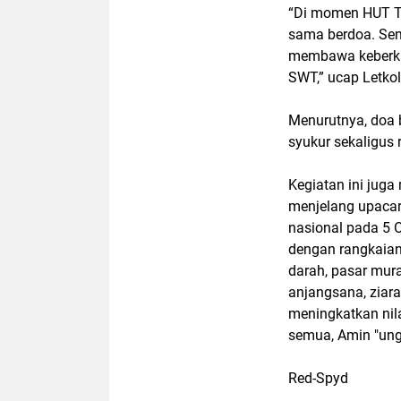
“Di momen HUT TN
sama berdoa. Sem
membawa keberkah
SWT,” ucap Letkol
Menurutnya, doa b
syukur sekaligus 
Kegiatan ini jug
menjelang upacar
nasional pada 5 
dengan rangkaian 
darah, pasar mura
anjangsana, ziar
meningkatkan nil
semua, Amin "un
Red-Spyd