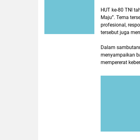
HUT ke-80 TNI ta
Maju”. Tema ters
profesional, respo
tersebut juga me
Dalam sambutanny
menyampaikan ba
mempererat kebers