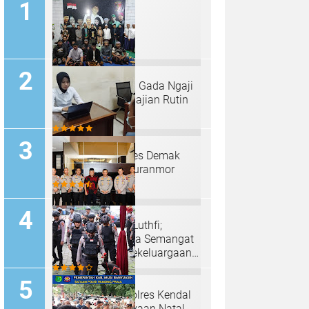
Padepokan "Palu Gada Ngaji
Roso" Gelar Pengajian Rutin
Selapanan
Sat Reskrim Polres Demak
Ungkap Kasus Curanmor
Irjen Pol Ahmad Luthfi;
Anjangsana Bawa Semangat
Kebersamaan, Kekeluargaan
Serta Pengabdian Tinggi
Tim Sterilisasi Polres Kendal
Siap Kawal Perayaan Natal