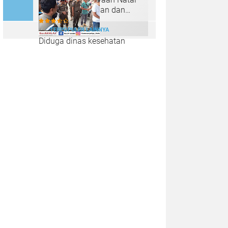
2024 dengan Aman dan
Kondusif
TERPOPULER LAINNYA
Diduga dinas kesehatan
memberi Rekom kepada
peserta PPPK ilegal dari
puskesmas sungai lilin