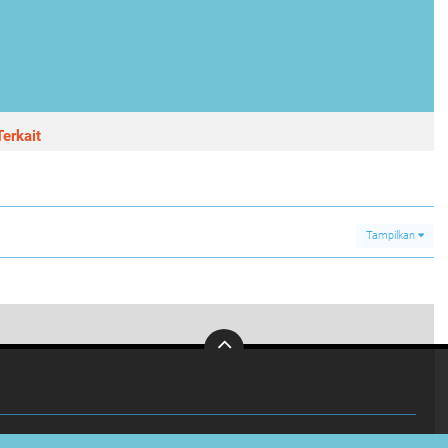
erkait
Tampilkan
Polsek Baturraden Polresta Banyumas Cepat Tangani Longsor di Jalan Raya Kemutug Lor – Karangsalam Lor
0
INVESTIGASI
KABUPATEN