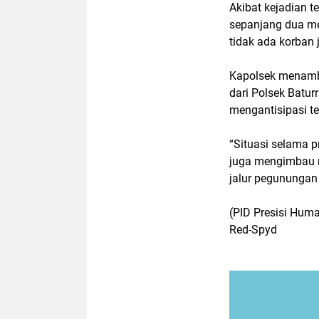
Akibat kejadian 
sepanjang dua met
tidak ada korban 
Kapolsek menamba
dari Polsek Batur
mengantisipasi t
“Situasi selama 
juga mengimbau m
jalur pegunungan
(PID Presisi Hum
Red-Spyd