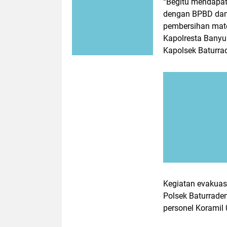
“Begitu mendapat
dengan BPBD dan 
pembersihan mater
Kapolresta Banyum
Kapolsek Baturra
Kegiatan evakuasi
Polsek Baturrade
personel Koramil 