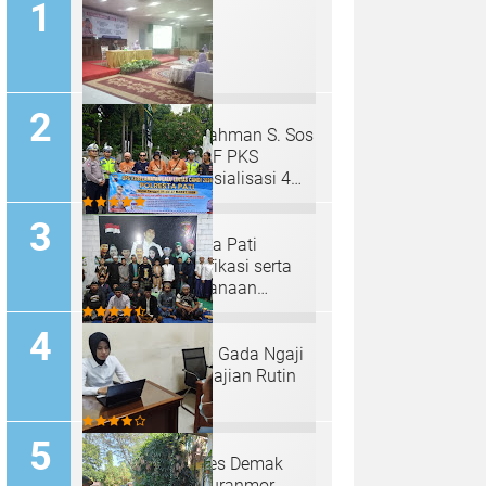
H. Mahfud Adurrahman S. Sos
Anggota MPR RI F PKS
Kembali Gelar Sosialisasi 4
Pilar Dengan Salimah Kota
Bekasi pada Masa Reses
Satlantas Polresta Pati
Sosialisasi, Glorifikasi serta
Viralisasi Pelaksanaan
Operasi Keselamatan Lalu
Lintas Candi 2024
Padepokan "Palu Gada Ngaji
Roso" Gelar Pengajian Rutin
Selapanan
Sat Reskrim Polres Demak
Ungkap Kasus Curanmor