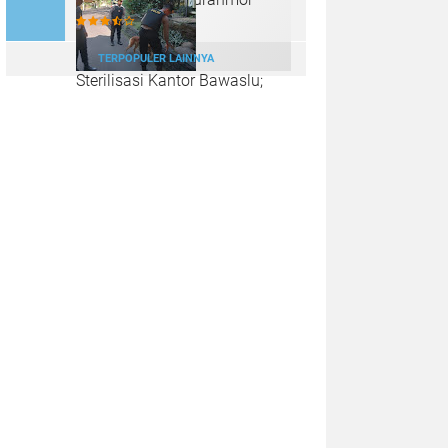
TERPOPULER LAINNYA
Sterilisasi Kantor Bawaslu;
Langkah Polda Jateng
Menjaga Kedamaian Pilkada