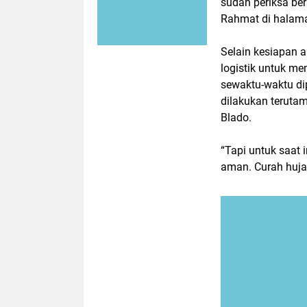
sudah periksa bers
Rahmat di halama
Selain kesiapan a
logistik untuk m
sewaktu-waktu di
dilakukan teruta
Blado.
“Tapi untuk saat
aman. Curah hujan