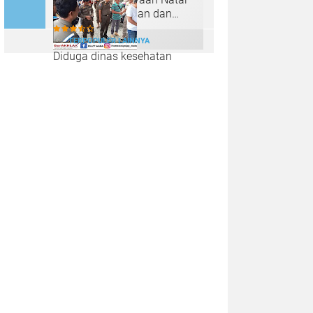
2024 dengan Aman dan
Kondusif
TERPOPULER LAINNYA
Diduga dinas kesehatan
memberi Rekom kepada
peserta PPPK ilegal dari
puskesmas sungai lilin