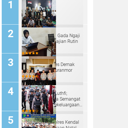
Padepokan "Palu Gada Ngaji
Roso" Gelar Pengajian Rutin
Selapanan
Sat Reskrim Polres Demak
Ungkap Kasus Curanmor
Irjen Pol Ahmad Luthfi;
Anjangsana Bawa Semangat
Kebersamaan, Kekeluargaan
Serta Pengabdian Tinggi
Tim Sterilisasi Polres Kendal
Siap Kawal Perayaan Natal