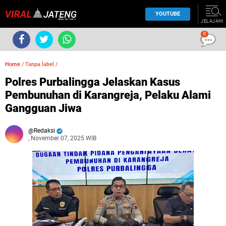
YOUTUBE
JELAJAHI
0
Home
/
Tanpa label
/
Polres Purbalingga Jelaskan Kasus
Pembunuhan di Karangreja, Pelaku Alami
Gangguan Jiwa
Redaksi
, November 07, 2025 WIB