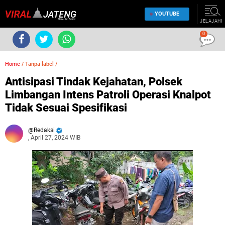
YOUTUBE
JELAJAHI
0
Home
/
Tanpa label
/
Antisipasi Tindak Kejahatan, Polsek
Limbangan Intens Patroli Operasi Knalpot
Tidak Sesuai Spesifikasi
Redaksi
, April 27, 2024 WIB