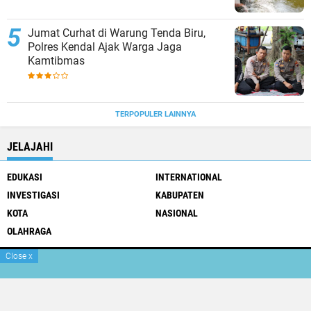
Jumat Curhat di Warung Tenda Biru,
Polres Kendal Ajak Warga Jaga
Kamtibmas
TERPOPULER LAINNYA
JELAJAHI
EDUKASI
INTERNATIONAL
INVESTIGASI
KABUPATEN
KOTA
NASIONAL
OLAHRAGA
Close
x
Pedoman Media Siber
Tentang Kami
Box Redaksi
Copyright ©
2026 Viral Jateng