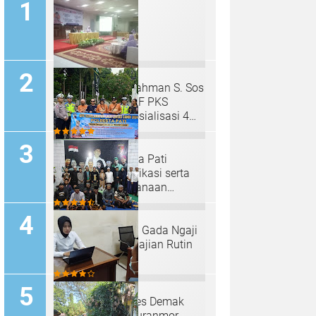
H. Mahfud Adurrahman S. Sos
Anggota MPR RI F PKS
Kembali Gelar Sosialisasi 4
Pilar Dengan Salimah Kota
Bekasi pada Masa Reses
Satlantas Polresta Pati
Sosialisasi, Glorifikasi serta
Viralisasi Pelaksanaan
Operasi Keselamatan Lalu
Lintas Candi 2024
Padepokan "Palu Gada Ngaji
Roso" Gelar Pengajian Rutin
Selapanan
Sat Reskrim Polres Demak
Ungkap Kasus Curanmor