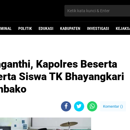
IMINAL
POLITIK
EDUKASI
KABUPATEN
INVESTIGASI
KEJAKS
ganthi, Kapolres Beserta
erta Siswa TK Bhayangkari
mbako
Komentar (
)