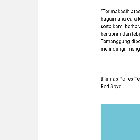
“Terimakasih ata
bagaimana cara 
serta kami berhar
berkiprah dan leb
Temanggung diber
melindungi, meng
(Humas Polres T
Red-Spyd