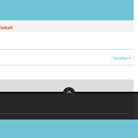
erkait
Tampilkan
Kunjungi Panti Penganthi, Kapolres Beserta Ibu Bhayangkari Serta Siswa TK Bhayangkari Bagikan Paket Sembako
0
INVESTIGASI
KABUPATEN
OLAHRAGA