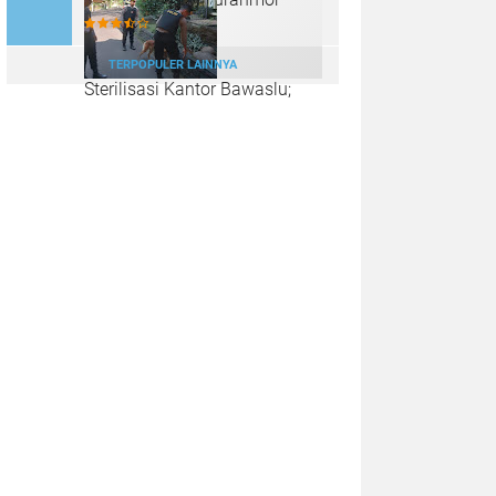
TERPOPULER LAINNYA
Sterilisasi Kantor Bawaslu;
Langkah Polda Jateng
Menjaga Kedamaian Pilkada