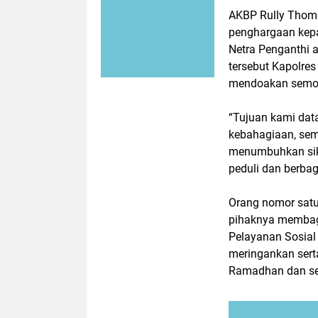
AKBP Rully Thom
penghargaan kepad
Netra Penganthi 
tersebut Kapolr
mendoakan semog
“Tujuan kami data
kebahagiaan, sem
menumbuhkan sika
peduli dan berbag
Orang nomor sat
pihaknya membag
Pelayanan Sosial
meringankan sert
Ramadhan dan se