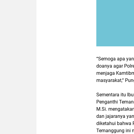
“Semoga apa yang
doanya agar Pol
menjaga Kamtibm
masyarakat,“ Pun
Sementara itu Ibu
Penganthi Temang
M.Si. mengataka
dan jajaranya ya
diketahui bahwa P
Temanggung ini m