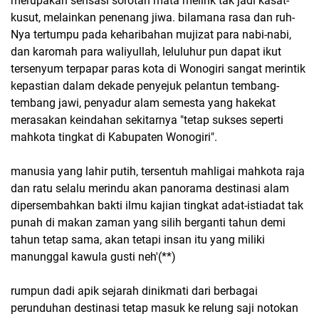
merupakan sensasi sorotan mata melirik tak jadi kasat-
kusut, melainkan penenang jiwa. bilamana rasa dan ruh-
Nya tertumpu pada keharibahan mujizat para nabi-nabi,
dan karomah para waliyullah, leluluhur pun dapat ikut
tersenyum terpapar paras kota di Wonogiri sangat merintik
kepastian dalam dekade penyejuk pelantun tembang-
tembang jawi, penyadur alam semesta yang hakekat
merasakan keindahan sekitarnya "tetap sukses seperti
mahkota tingkat di Kabupaten Wonogiri".
manusia yang lahir putih, tersentuh mahligai mahkota raja
dan ratu selalu merindu akan panorama destinasi alam
dipersembahkan bakti ilmu kajian tingkat adat-istiadat tak
punah di makan zaman yang silih berganti tahun demi
tahun tetap sama, akan tetapi insan itu yang miliki
manunggal kawula gusti neh'(**)
rumpun dadi apik sejarah dinikmati dari berbagai
perunduhan destinasi tetap masuk ke relung saji notokan