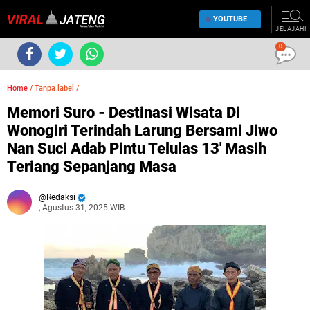
YOUTUBE
JELAJAHI
0
Home
/
Tanpa label
/
Memori Suro - Destinasi Wisata Di
Wonogiri Terindah Larung Bersami Jiwo
Nan Suci Adab Pintu Telulas 13' Masih
Teriang Sepanjang Masa
Redaksi
, Agustus 31, 2025 WIB