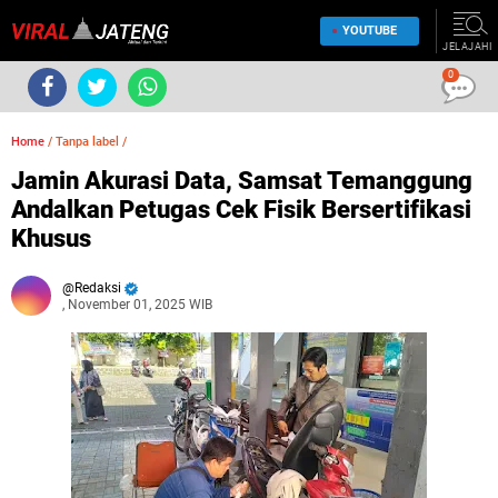
YOUTUBE
JELAJAHI
0
Home
/
Tanpa label
/
Jamin Akurasi Data, Samsat Temanggung
Andalkan Petugas Cek Fisik Bersertifikasi
Khusus
Redaksi
, November 01, 2025 WIB